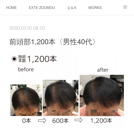
HOME
EXTE-ZOUMOU
Ｑ＆A
WORKS
GALLERY
PRICE
Twitter
2020.03.10 08:30
前頭部1,200本〈男性40代〉