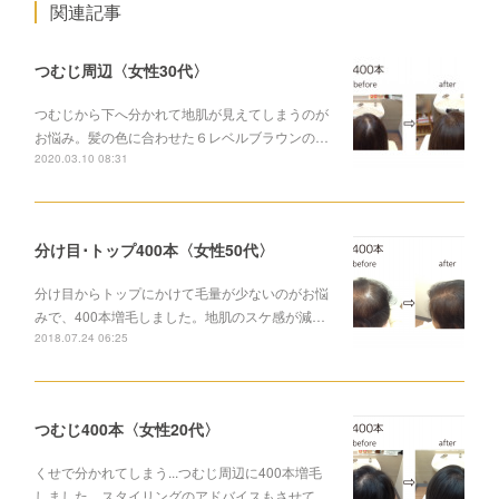
関連記事
つむじ周辺〈女性30代〉
つむじから下へ分かれて地肌が見えてしまうのが
お悩み。髪の色に合わせた６レベルブラウンの…
2020.03.10 08:31
分け目･トップ400本〈女性50代〉
分け目からトップにかけて毛量が少ないのがお悩
みで、400本増毛しました。地肌のスケ感が減…
2018.07.24 06:25
つむじ400本〈女性20代〉
くせで分かれてしまう...つむじ周辺に400本増毛
しました。スタイリングのアドバイスもさせて…