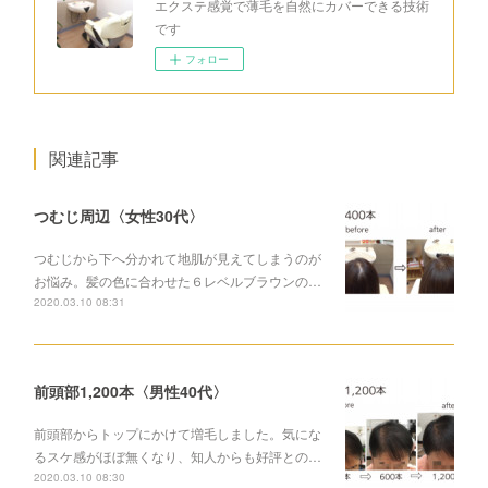
エクステ感覚で薄毛を自然にカバーできる技術
です
フォロー
関連記事
つむじ周辺〈女性30代〉
つむじから下へ分かれて地肌が見えてしまうのが
お悩み。髪の色に合わせた６レベルブラウンの…
2020.03.10 08:31
前頭部1,200本〈男性40代〉
前頭部からトップにかけて増毛しました。気にな
るスケ感がほぼ無くなり、知人からも好評との…
2020.03.10 08:30